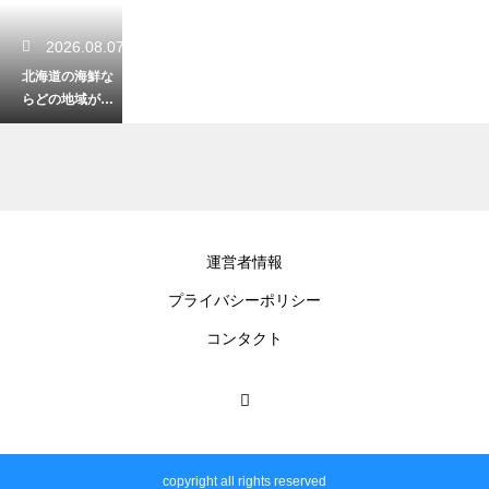
2026.08.07
北海道の海鮮な
らどの地域がお
すすめ？絶品グ
ルメが楽しめる
エリアを紹介
2026.08.07
運営者情報
函館で雨の日に
プライバシーポリシー
おすすめの観光
スポットは？屋
コンタクト
内で楽しめるス
ポットを紹介
2026.08.06
10月の北海道で
copyright all rights reserved