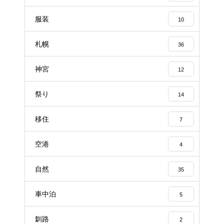
服装
10
札幌
36
神宮
12
祭り
14
移住
7
空港
4
自然
35
車中泊
5
釧路
2