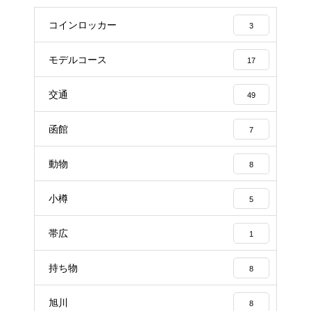
コインロッカー
3
モデルコース
17
交通
49
函館
7
動物
8
小樽
5
帯広
1
持ち物
8
旭川
8