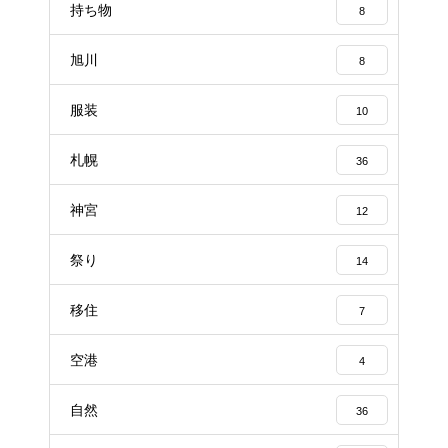
持ち物
8
旭川
8
服装
10
札幌
36
神宮
12
祭り
14
移住
7
空港
4
自然
36