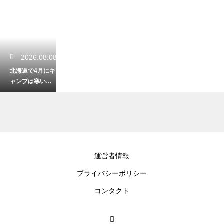
2026.08.08
北海道で4月にキ
ャンプは寒い？
防寒対策とおす
すめキャンプ場
を紹介
2026.08.07
運営者情報
北海道の海鮮な
プライバシーポリシー
らどの地域がお
すすめ？絶品グ
コンタクト
ルメが楽しめる
エリアを紹介