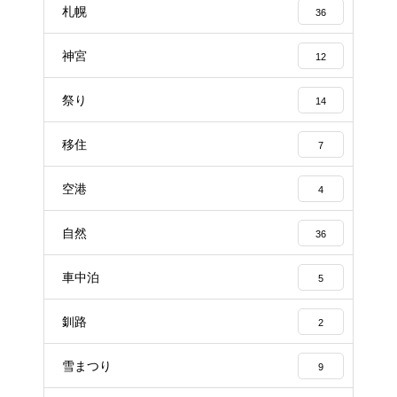
札幌
36
神宮
12
祭り
14
移住
7
空港
4
自然
36
車中泊
5
釧路
2
雪まつり
9