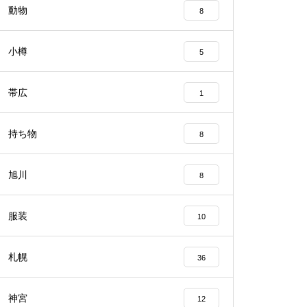
動物
8
小樽
5
帯広
1
持ち物
8
旭川
8
服装
10
札幌
36
神宮
12