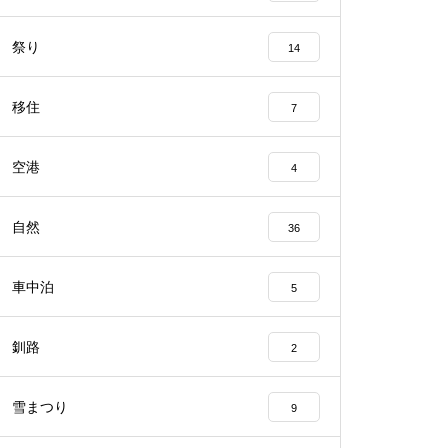
祭り
14
移住
7
空港
4
自然
36
車中泊
5
釧路
2
雪まつり
9