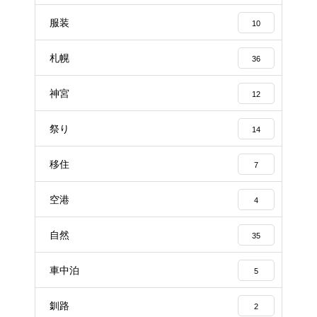
服装
10
札幌
36
神宮
12
祭り
14
移住
7
空港
4
自然
35
車中泊
5
釧路
2