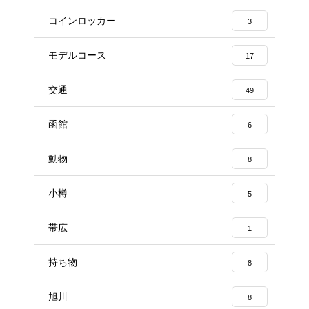
コインロッカー
3
モデルコース
17
交通
49
函館
6
動物
8
小樽
5
帯広
1
持ち物
8
旭川
8