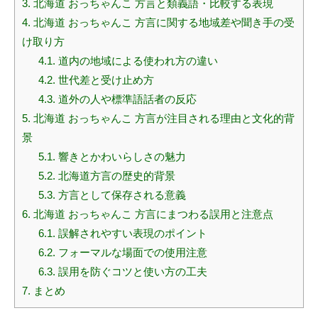
3.
北海道 おっちゃんこ 方言と類義語・比較する表現
4.
北海道 おっちゃんこ 方言に関する地域差や聞き手の受
け取り方
4.1.
道内の地域による使われ方の違い
4.2.
世代差と受け止め方
4.3.
道外の人や標準語話者の反応
5.
北海道 おっちゃんこ 方言が注目される理由と文化的背
景
5.1.
響きとかわいらしさの魅力
5.2.
北海道方言の歴史的背景
5.3.
方言として保存される意義
6.
北海道 おっちゃんこ 方言にまつわる誤用と注意点
6.1.
誤解されやすい表現のポイント
6.2.
フォーマルな場面での使用注意
6.3.
誤用を防ぐコツと使い方の工夫
7.
まとめ